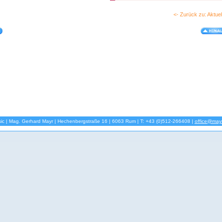
<- Zurück zu: Aktuel
ic | Mag. Gerhard Mayr | Hechenbergstraße 16 | 6063 Rum | T: +43 (0)512-266408 |
office@mayr