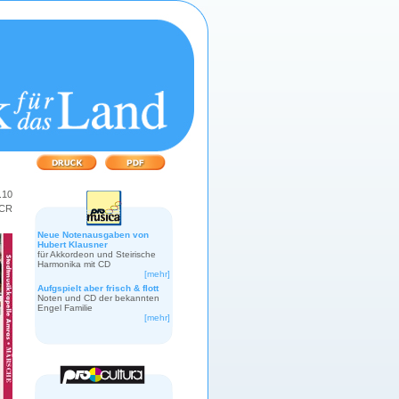
.10
RCR
Neue Notenausgaben von
Hubert Klausner
für Akkordeon und Steirische
Harmonika mit CD
[mehr]
Aufgspielt aber frisch & flott
Noten und CD der bekannten
Engel Familie
[mehr]