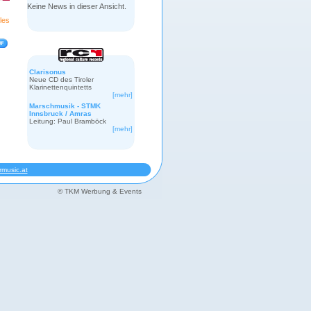
Keine News in dieser Ansicht.
les
Clarisonus
Neue CD des Tiroler
Klarinettenquintetts
[mehr]
Marschmusik - STMK
Innsbruck / Amras
Leitung: Paul Bramböck
[mehr]
music.at
©
TKM Werbung & Events