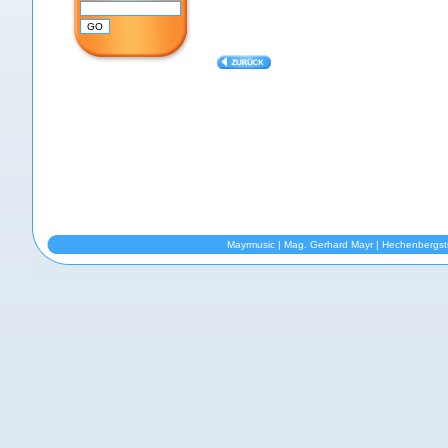
Mayrmusic | Mag. Gerhard Mayr | Hechenbergst