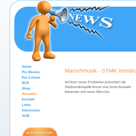
Home
Marschmusik - STMK Innsbru
Pro Musica
Pro Cultura
Auf ihrer neuen Produktion präsentiert die
RCR
Stadtmusikkapelle Amras eine bunte Auswahl
Shop
bekannter und neuer Märsche.
Aktuelles
Kontakt
Links
Impressum
AGB