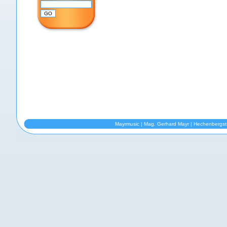
Mayrmusic | Mag. Gerhard Mayr | Hechenbergst