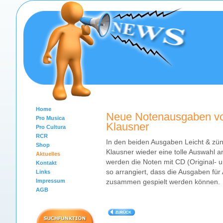
Home
Neue Notenausgaben vo
Pro Musica
Klausner
Pro Cultura
RCR
In den beiden Ausgaben Leicht & zünf
Shop
Klausner wieder eine tolle Auswahl a
Aktuelles
werden die Noten mit CD (Original- u
Kontakt
so arrangiert, dass die Ausgaben fü
Links
Impressum
zusammen gespielt werden können.
AGB