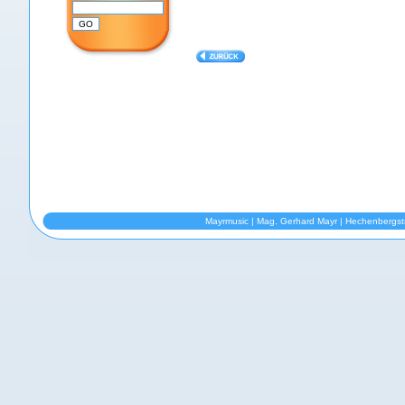
Mayrmusic | Mag. Gerhard Mayr | Hechenbergst