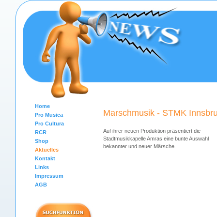
Home
Marschmusik - STMK Innsbru
Pro Musica
Pro Cultura
Auf ihrer neuen Produktion präsentiert die
RCR
Stadtmusikkapelle Amras eine bunte Auswahl
Shop
bekannter und neuer Märsche.
Aktuelles
Kontakt
Links
Impressum
AGB